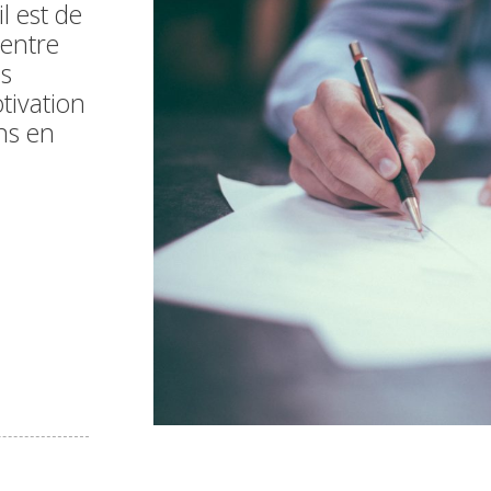
il est de
entre
es
otivation
ns en